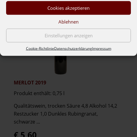
Blaufränkisch)
2021
Cookies akzeptieren
Menge
Ablehnen
Einstellungen anzeigen
Cookie-Richtlinie
Datenschutzerklärung
Impressum
MERLOT 2019
Produkt enthält: 0,75
l
Qualitätswein, trocken Säure 4,8 Alkohol 14,2
Restzucker 1,0 Dunkles Rubingranat,
schwarze ...
€
5,60