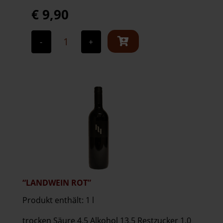
€
9,90
TintoRosso
Menge
-
+
“LANDWEIN ROT”
Produkt enthält: 1
l
trocken Säure 4,5 Alkohol 13,5 Restzucker 1,0