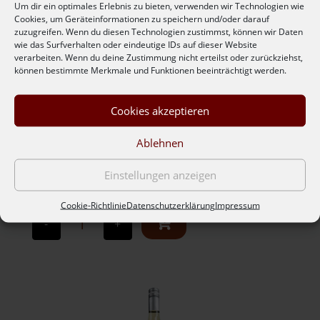
Um dir ein optimales Erlebnis zu bieten, verwenden wir Technologien wie
Cookies, um Geräteinformationen zu speichern und/oder darauf
zuzugreifen. Wenn du diesen Technologien zustimmst, können wir Daten
wie das Surfverhalten oder eindeutige IDs auf dieser Website
verarbeiten. Wenn du deine Zustimmung nicht erteilst oder zurückziehst,
können bestimmte Merkmale und Funktionen beeinträchtigt werden.
,,PINOT GRIS BARRIQUE” 2020
Cookies akzeptieren
Produkt enthält: 0,75
l
Ablehnen
Qualitätswein trocken Säure 5,9 Alkohol 13,8
Restzucker 1,0 Helles Gelbgrün. ...
Einstellungen anzeigen
€
7,90
Cookie-Richtlinie
Datenschutzerklärung
Impressum
,,Pinot
Gris
-
+
Barrique"
2020
Menge