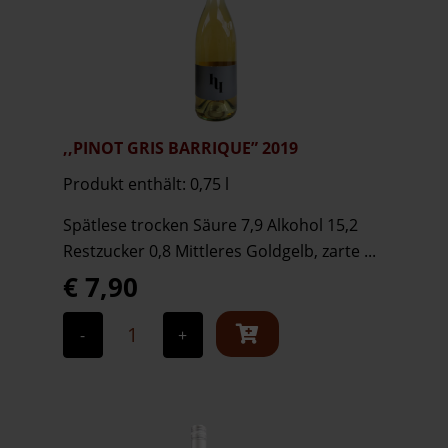
,,PINOT GRIS BARRIQUE” 2019
Produkt enthält: 0,75
l
Spätlese trocken Säure 7,9 Alkohol 15,2
Restzucker 0,8 Mittleres Goldgelb, zarte ...
€
7,90
,,Pinot
Gris
-
+
Barrique"
2019
Menge