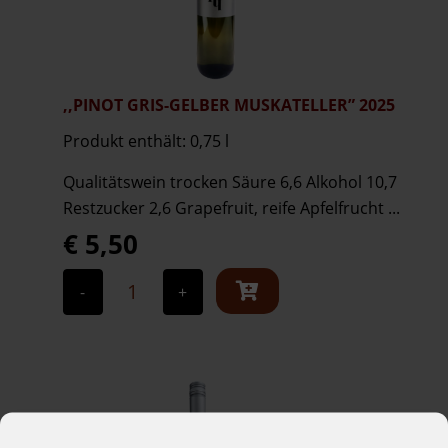
,,PINOT GRIS-GELBER MUSKATELLER” 2025
Produkt enthält: 0,75
l
Qualitätswein trocken Säure 6,6 Alkohol 10,7
Restzucker 2,6 Grapefruit, reife Apfelfrucht ...
€
5,50
,,Pinot
Gris-
-
+
Gelber
Muskateller"
2025
Menge