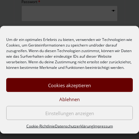
Passwort
*
Angemeldet bleiben
Anmelden
Um dir ein optimales Erlebnis zu bieten, verwenden wir Technologien wie
Cookies, um Geräteinformationen zu speichern und/oder darauf
zuzugreifen. Wenn du diesen Technologien zustimmst, können wir Daten
Passwort vergessen?
wie das Surfverhalten oder eindeutige IDs auf dieser Website
verarbeiten. Wenn du deine Zustimmung nicht erteilst oder zurückziehst,
können bestimmte Merkmale und Funktionen beeinträchtigt werden.
Cookies akzeptieren
Ablehnen
Einstellungen anzeigen
Impressum
Cookie-Richtlinie
Datenschutzerklärung
Impressum
AGB