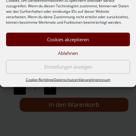
Cookies, um Geräteinformationen zu speichern und/oder darauf
zuzugreifen. Wenn du diesen Technologien zustimmst, können wir Daten
Produkt enthält: 0,75
l
wie das Surfverhalten oder eindeutige IDs auf dieser Website
verarbeiten. Wenn du deine Zustimmung nicht erteilst oder zurückziehst,
können bestimmte Merkmale und Funktionen beeinträchtigt werden.
Qualitätswein, trocken
Säure 5,0 Alkohol 13,7 Restzucker 1,0
Cookies akzeptieren
Dunkles Rubingranat, mit dunklem Beerenkonfit,
seidige Tannine, zarter schokoladiger Nachhall.
Trinktemperatur: 14-16°C.
Ablehnen
€
5,60
zzgl.
Versandkosten
Einstellungen anzeigen
Cookie-Richtlinie
Datenschutzerklärung
Impressum
Cuvée
(Zweigelt-
-
+
Merlot-
Blaufränkisch)
2021
Menge
In den Warenkorb