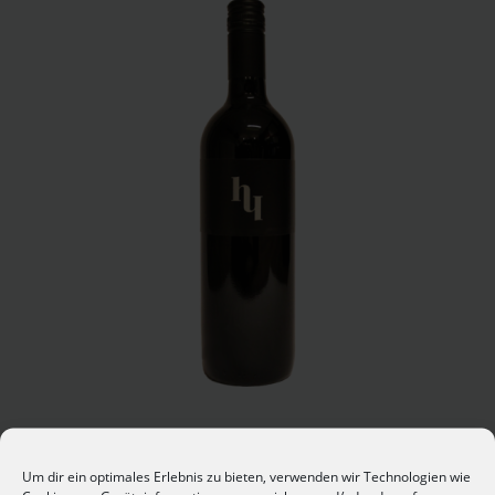
Cuvée (Zweigelt-Merlot-
Blaufränkisch) 2021
Um dir ein optimales Erlebnis zu bieten, verwenden wir Technologien wie