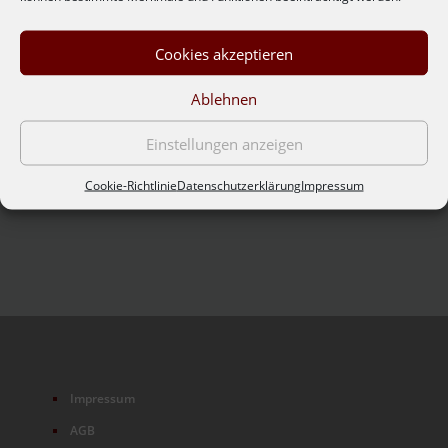
Produkt enthält: 0,75
l
Cookies akzeptieren
Qualitätswein trocken
Säure 6,8 Alkohol 11,8 Restzucker 1,8
Ablehnen
Trinktemperatur: 8-10°C.
€
3,40
Einstellungen anzeigen
zzgl.
Versandkosten
Cookie-Richtlinie
Datenschutzerklärung
Impressum
Nicht vorrätig
Impressum
AGB