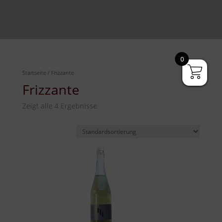
0
Startseite
/ Frizzante
Frizzante
Zeigt alle 4 Ergebnisse