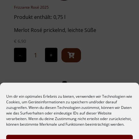
Frizzante Rosé 2025
Produkt enthält: 0,75
l
Merlot Rosé prickelnd, leichte Süße
€
6,90
Frizzante
Rosé
-
+
2025
Menge
Um dir ein optimales Erlebnis zu bieten, verwenden wir Technologien wie
Cookies, um Geräteinformationen zu speichern und/oder darauf
zuzugreifen. Wenn du diesen Technologien zustimmst, können wir Daten
wie das Surfverhalten oder eindeutige IDs auf dieser Website
verarbeiten. Wenn du deine Zustimmung nicht erteilst oder zurückziehst,
können bestimmte Merkmale und Funktionen beeinträchtigt werden.