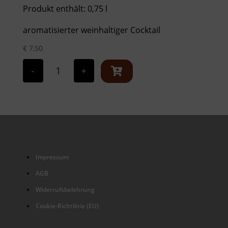
Produkt enthält: 0,75
l
aromatisierter weinhaltiger Cocktail
€
7,50
Demi
Secco
-
+
Pfirsich
2025
Menge
Impressum
AGB
Widerrufsbelehrung
Cookie-Richtlinie (EU)